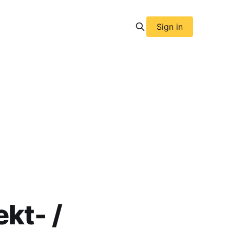
Sign in
kt- /