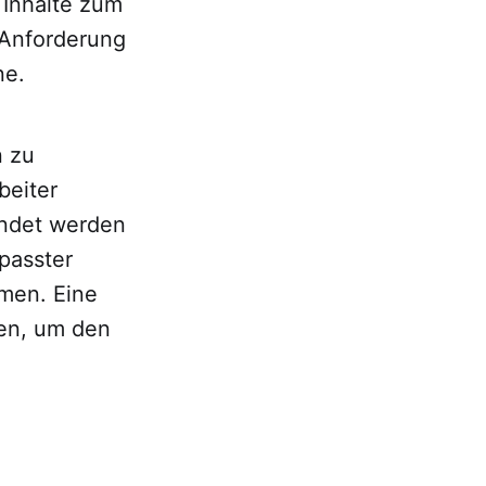
Inhalte zum
 Anforderung
ne.
n zu
beiter
endet werden
epasster
men. Eine
den, um den