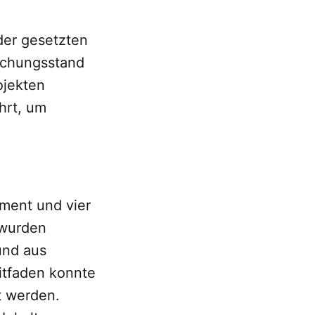
der gesetzten
schungsstand
ojekten
ührt, um
ment und vier
 wurden
und aus
itfaden konnte
t werden.