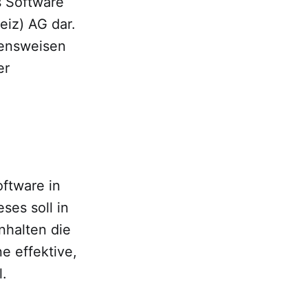
s Software
eiz) AG dar.
hensweisen
er
ftware in
es soll in
nhalten die
e effektive,
l.