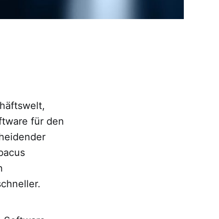
häftswelt,
ftware für den
cheidender
bacus
n
hneller.