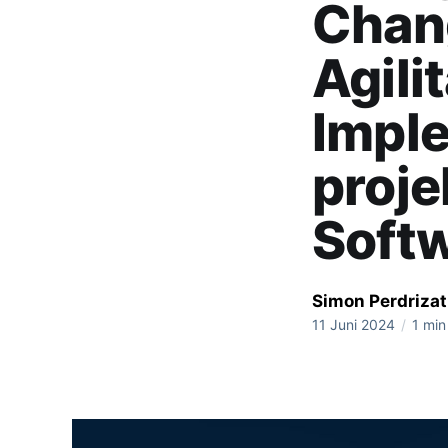
Chan
Agilit
Impl
proje
Soft
Simon Perdrizat
11 Juni 2024
/
1 min