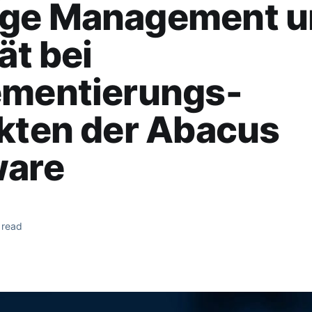
ge Management u
ät bei
ementierungs-
kten der Abacus
ware
 read