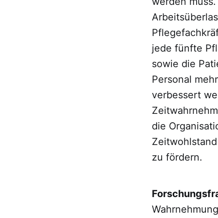
werden muss. 
Arbeitsüberlas
Pflegefachkräf
jede fünfte Pf
sowie die Pat
Personal mehr
verbessert wer
Zeitwahrnehmu
die Organisat
Zeitwohlstand
zu fördern.
Forschungsfr
Wahrnehmung 