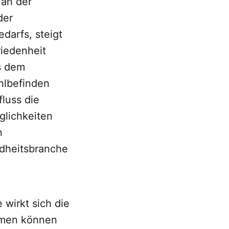
 an der
der
darfs, steigt
riedenheit
s dem
hlbefinden
fluss die
glichkeiten
n
ndheitsbranche
wirkt sich die
hmen können