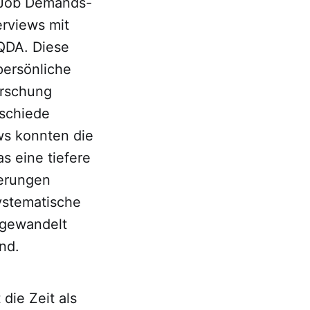
 Job Demands-
erviews mit
QDA. Diese
persönliche
orschung
rschiede
ews konnten die
s eine tiefere
derungen
ystematische
mgewandelt
nd.
die Zeit als