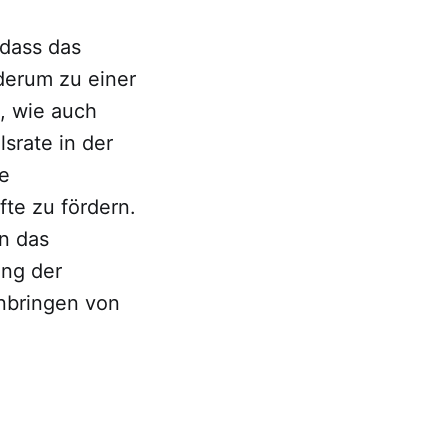
 dass das
derum zu einer
, wie auch
srate in der
e
te zu fördern.
n das
ung der
nbringen von