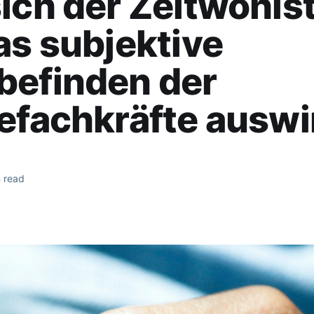
ich der Zeitwohls
as subjektive
befinden der
efachkräfte auswi
 read