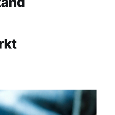
tand
rkt