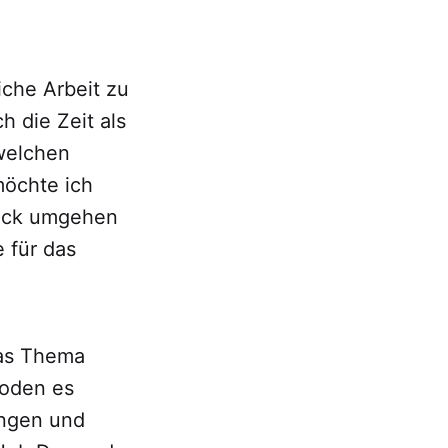
iche Arbeit zu
 die Zeit als
 welchen
möchte ich
ruck umgehen
 für das
das Thema
hoden es
ungen und