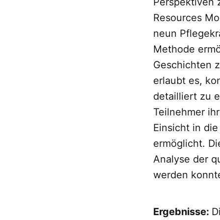
Perspektiven 
Resources Mode
neun Pflegekr
Methode ermög
Geschichten z
erlaubt es, k
detailliert zu
Teilnehmer ihr
Einsicht in d
ermöglicht. D
Analyse der q
werden konnte
Ergebnisse:
D