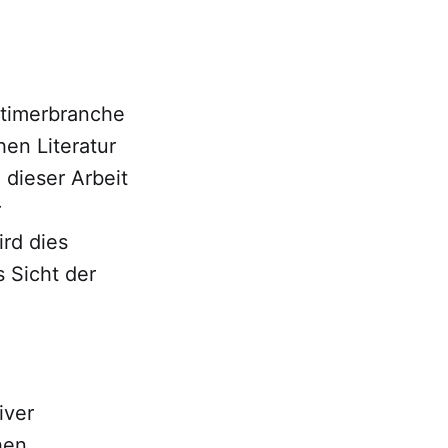
dtimerbranche
en Literatur
dieser Arbeit
r
rd dies
 Sicht der
iver
hen