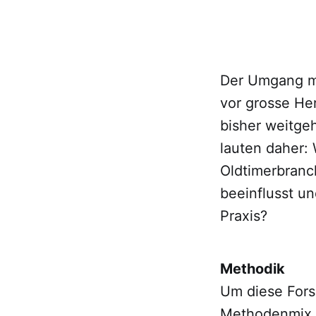
Der Umgang mi
vor grosse He
bisher weitge
lauten daher:
Oldtimerbranc
beeinflusst u
Praxis?
Methodik
Um diese Fors
Methodenmix 