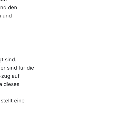
und den
n und
t sind.
r sind für die
-zug auf
a dieses
tellt eine