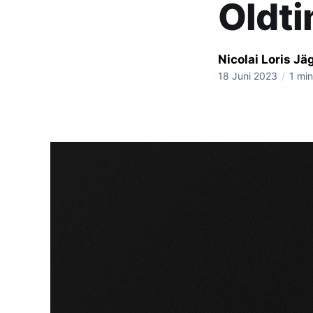
Oldt
Nicolai Loris Jä
18 Juni 2023
/
1 min