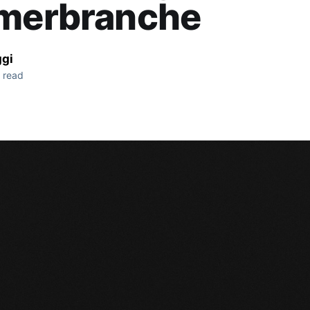
imerbranche
ggi
 read