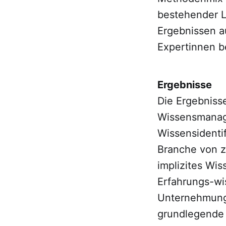
bestehender 
Ergebnissen au
Expertinnen b
Ergebnisse
Die Ergebniss
Wissensmanage
Wissensidentif
Branche von z
implizites Wi
Erfahrungs-wi
Unternehmunge
grundlegende 