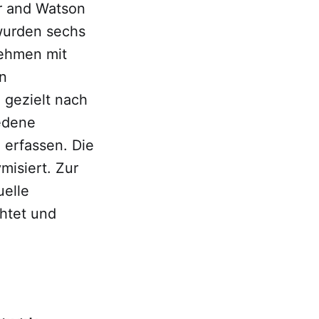
r and Watson
 wurden sechs
nehmen mit
en
 gezielt nach
iedene
 erfassen. Die
misiert. Zur
uelle
htet und