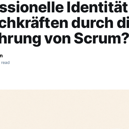
ssionelle Identitä
chkräften durch d
ührung von Scrum
nn
 read