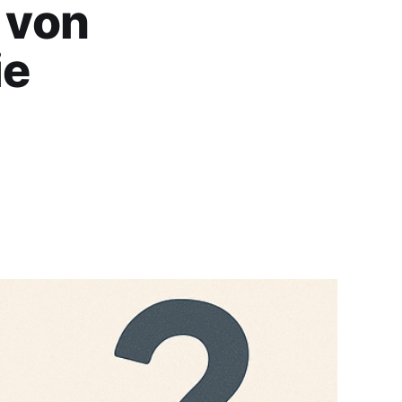
t von
ie
?