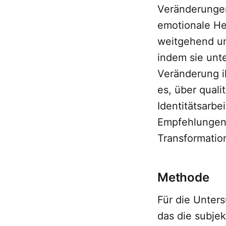
Veränderungen
emotionale He
weitgehend unb
indem sie unt
Veränderung ih
es, über quali
Identitätsarbe
Empfehlungen 
Transformatio
Methode
Für die Unter
das die subjek