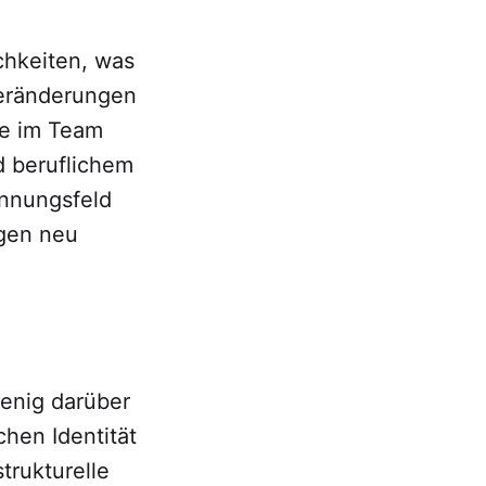
chkeiten, was
 Veränderungen
le im Team
d beruflichem
pannungsfeld
gen neu
enig darüber
chen Identität
trukturelle