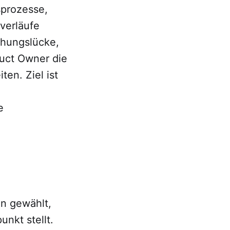
sprozesse,
verläufe
chungslücke,
duct Owner die
en. Ziel ist
e
gn gewählt,
unkt stellt.