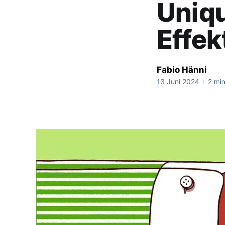
Uniq
Effek
Fabio Hänni
13 Juni 2024
/
2 min