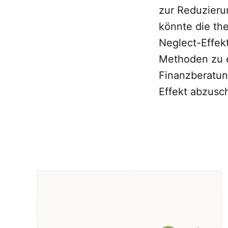
zur Reduzieru
könnte die th
Neglect-Effek
Methoden zu e
Finanzberatun
Effekt abzus