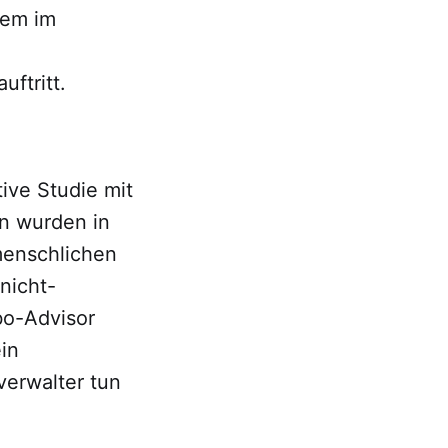
lem im
ftritt.
ive Studie mit
n wurden in
 menschlichen
nicht-
bo-Advisor
in
verwalter tun