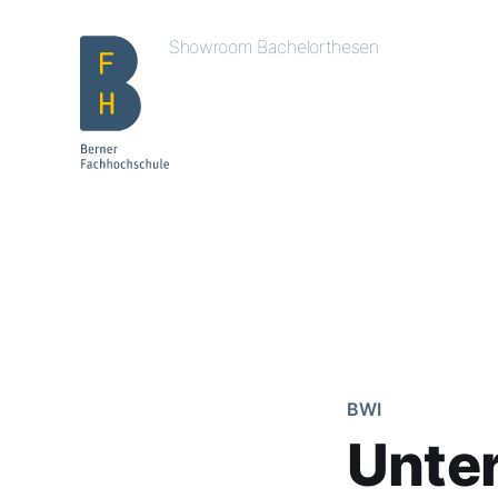
Showroom Bachelorthesen
BWI
Unte