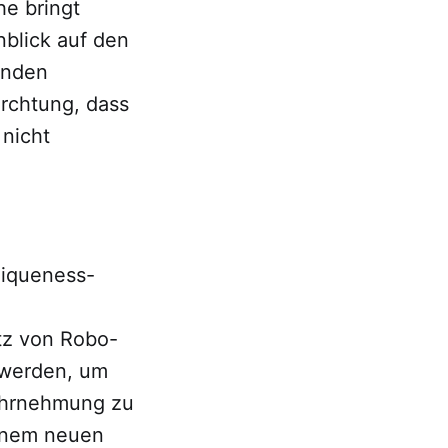
he bringt
nblick auf den
enden
ürchtung, dass
 nicht
niqueness-
tz von Robo-
 werden, um
ahrnehmung zu
einem neuen