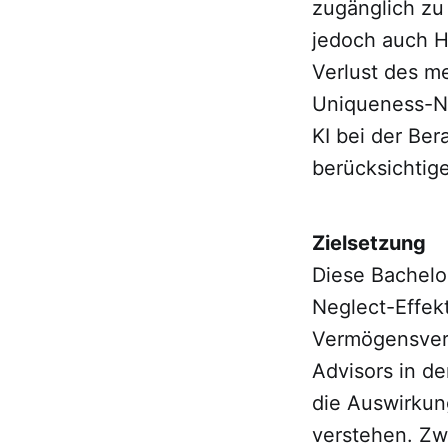
zugänglich zu
jedoch auch H
Verlust des m
Uniqueness-Ne
KI bei der Be
berücksichtig
Zielsetzung
Diese Bachelo
Neglect-Effek
Vermögensverw
Advisors in d
die Auswirkun
verstehen. Zw