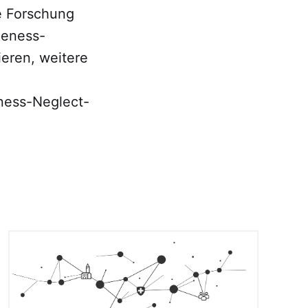
e Forschung
ueness-
ieren, weitere
ness-Neglect-