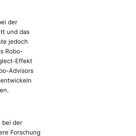
ei der
tt und das
nte jedoch
es Robo-
lect-Effekt
bo-Advisors
 entwickeln
den.
 bei der
tere Forschung