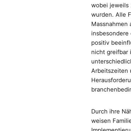
wobei jeweils 
wurden. Alle
Massnahmen al
insbesondere 
positiv beein
nicht greifbar
unterschiedlic
Arbeitszeiten
Herausforderu
branchenbedi
Durch ihre Nä
weisen Famili
Implementieru