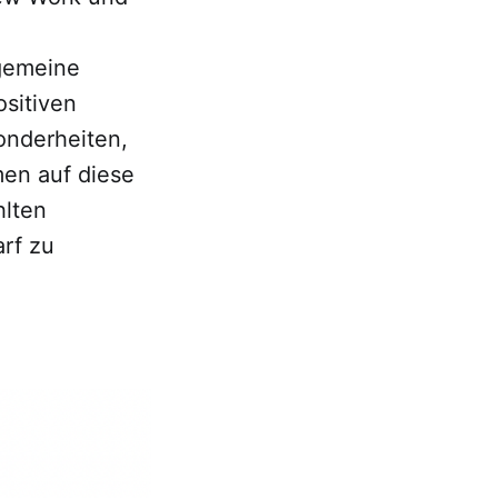
lgemeine
sitiven
onderheiten,
men auf diese
hlten
arf zu