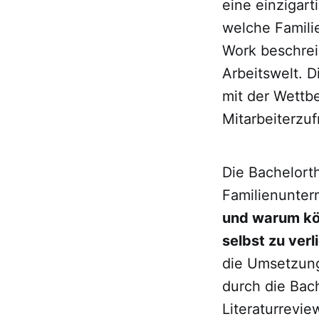
eine einzigart
welche Famil
Work beschrei
Arbeitswelt. 
mit der Wettbe
Mitarbeiterzu
Die Bachelort
Familienunte
und warum kö
selbst zu ver
die Umsetzun
durch die Bac
Literaturrevi