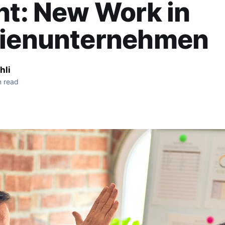
nt: New Work in
lienunternehmen
hli
n read