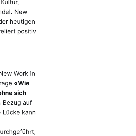
Kultur,
ndel. New
der heutigen
iert positiv
 New Work in
frage
«Wie
hne sich
n Bezug auf
e Lücke kann
durchgeführt,