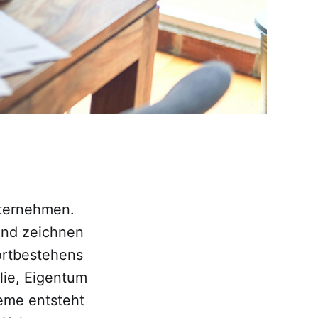
nternehmen.
und zeichnen
ortbestehens
lie, Eigentum
eme entsteht