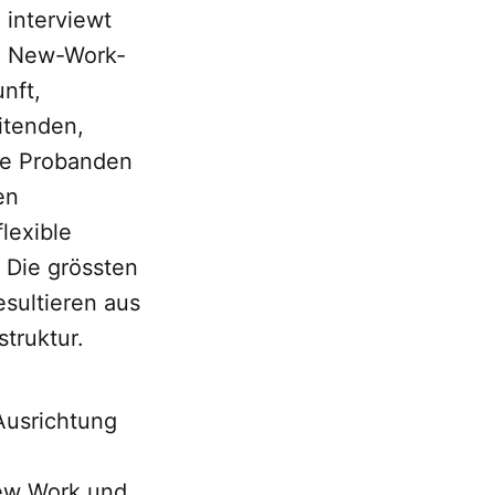
 interviewt
n New-Work-
nft,
itenden,
ige Probanden
en
lexible
 Die grössten
sultieren aus
truktur.
Ausrichtung
New Work und