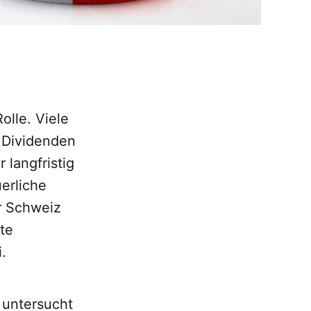
olle. Viele
 Dividenden
 langfristig
uerliche
r Schweiz
te
.
e untersucht