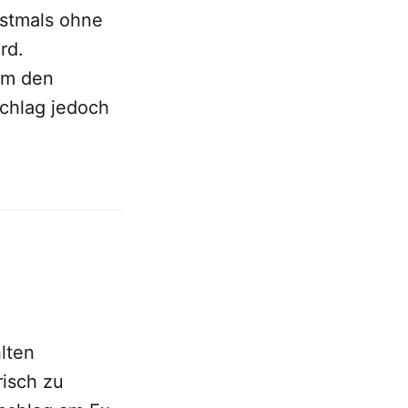
rstmals ohne
rd.
um den
schlag jedoch
lten
isch zu