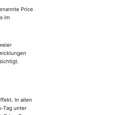
enannte Price
s im
weier
wicklungen
ichtigt.
ekt. In allen
n-Tag unter