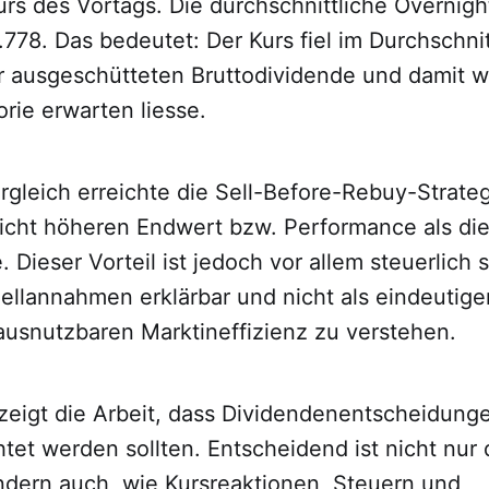
rs des Vortags. Die durchschnittliche Overnigh
.778. Das bedeutet: Der Kurs fiel im Durchschni
r ausgeschütteten Bruttodividende und damit we
orie erwarten liesse.
rgleich erreichte die Sell-Before-Rebuy-Strate
eicht höheren Endwert bzw. Performance als di
. Dieser Vorteil ist jedoch vor allem steuerlich 
llannahmen erklärbar und nicht als eindeutig
 ausnutzbaren Marktineffizienz zu verstehen.
zeigt die Arbeit, dass Dividendenentscheidunge
chtet werden sollten. Entscheidend ist nicht nur
ndern auch, wie Kursreaktionen, Steuern und