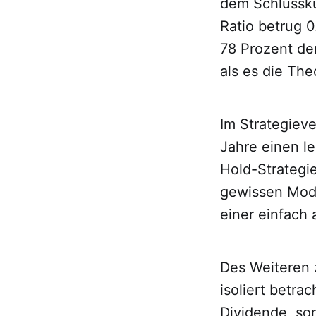
dem Schlussku
Ratio betrug 0
78 Prozent de
als es die The
Im Strategieve
Jahre einen l
Hold-Strategie
gewissen Mode
einer einfach
Des Weiteren 
isoliert betra
Dividende, so