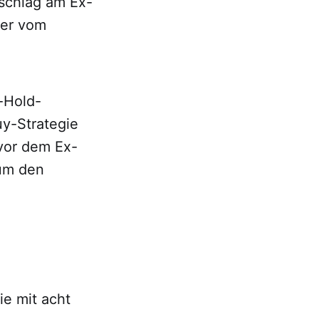
bschlag am Ex-
 er vom
-Hold-
uy-Strategie
 vor dem Ex-
 um den
ie mit acht