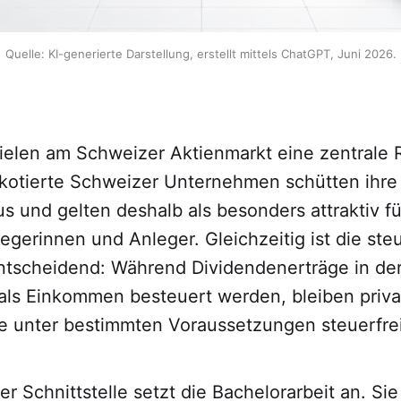
Quelle: KI-generierte Darstellung, erstellt mittels ChatGPT, Juni 2026.
ielen am Schweizer Aktienmarkt eine zentrale R
kotierte Schweizer Unternehmen schütten ihre
s und gelten deshalb als besonders attraktiv für
legerinnen und Anleger. Gleichzeitig ist die ste
tscheidend: Während Dividendenerträge in de
 als Einkommen besteuert werden, bleiben priva
e unter bestimmten Voraussetzungen steuerfrei
r Schnittstelle setzt die Bachelorarbeit an. Si