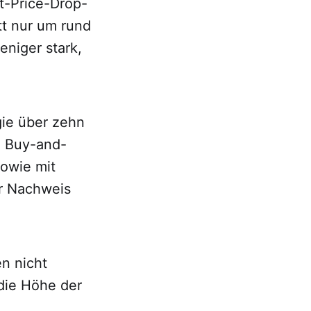
t-Price-Drop-
tt nur um rund
niger stark,
gie über zehn
e Buy-and-
sowie mit
er Nachweis
n nicht
 die Höhe der