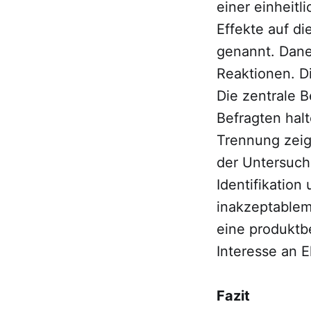
einer einheitl
Effekte auf d
genannt. Daneb
Reaktionen. D
Die zentrale 
Befragten hal
Trennung zeigt
der Untersuch
Identifikation 
inakzeptablem 
eine produktbe
Interesse an E
Fazit