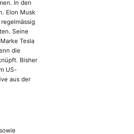
men. In den
n. Elon Musk
h regelmässig
ten. Seine
 Marke Tesla
denn die
nüpft. Bisher
im US-
ive aus der
 sowie