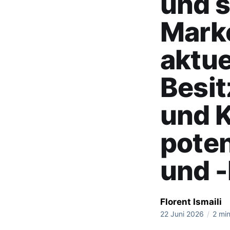
und 
Mark
aktue
Besit
und 
poten
und 
Florent Ismaili
22 Juni 2026
/
2 min