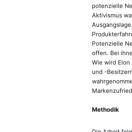
potenzielle N
Aktivismus wa
Ausgangslage.
Produkterfahr
Potenzielle N
offen. Bei ihn
Wie wird Elon
und -Besitzer
wahrgenommen,
Markenzufried
Methodik
Die Arbeit fol