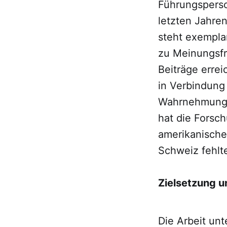
Führungsperso
letzten Jahr
steht exemplar
zu Meinungsfre
Beiträge erre
in Verbindung 
Wahrnehmung d
hat die Forsc
amerikanischen
Schweiz fehlt
Zielsetzung 
Die Arbeit unt