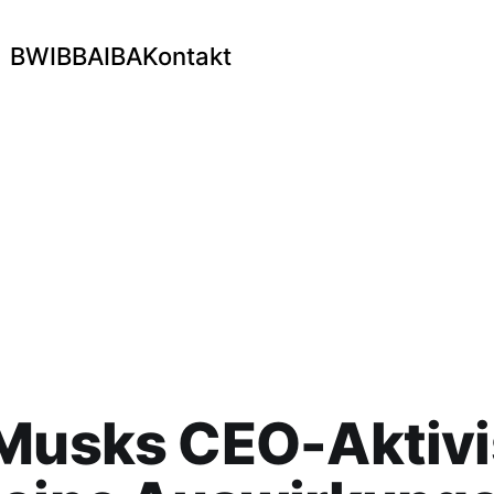
BWI
BBA
IBA
Kontakt
 Musks CEO-Aktiv