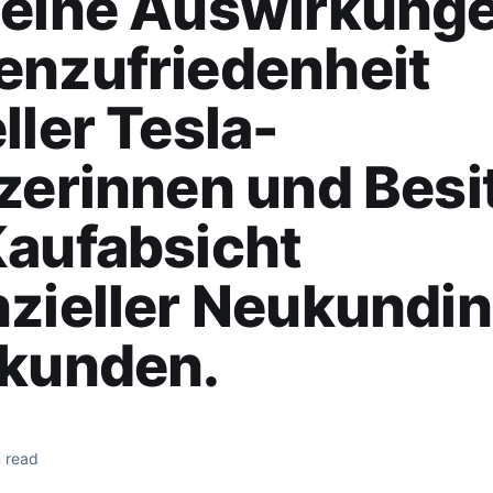
seine Auswirkunge
enzufriedenheit
ller Tesla-
zerinnen und Besi
Kaufabsicht
zieller Neukundi
-kunden.
 read