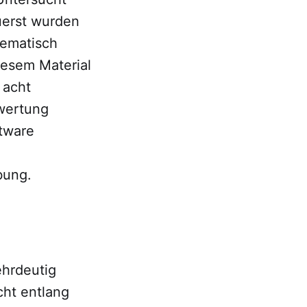
Zuerst wurden
tematisch
iesem Material
 acht
swertung
ftware
bung.
hrdeutig
cht entlang