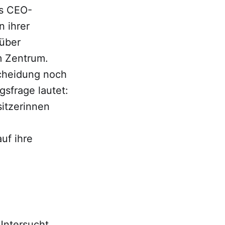
ks CEO-
 ihrer
 über
m Zentrum.
cheidung noch
gsfrage lautet:
itzerinnen
uf ihre
 Untersucht