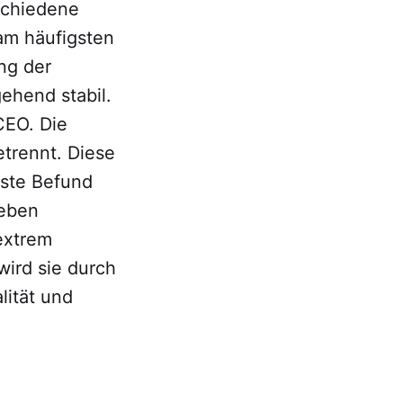
rschiedene
am häufigsten
ng der
ehend stabil.
CEO. Die
trennt. Diese
gste Befund
neben
 extrem
wird sie durch
lität und