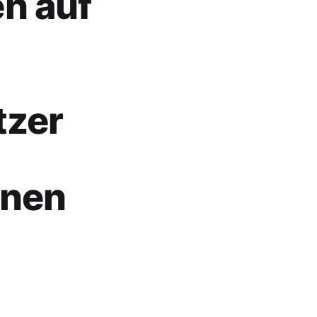
n auf
tzer
nnen