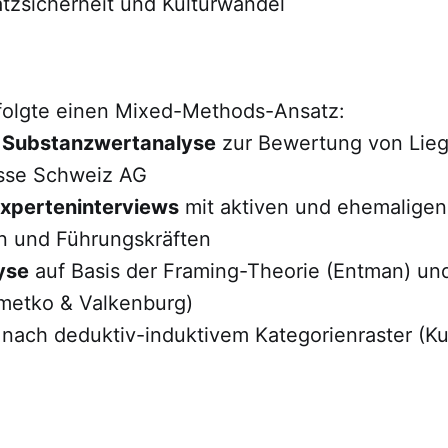
atzsicherheit und Kulturwandel
rfolgte einen Mixed-Methods-Ansatz:
e
Substanzwertanalyse
zur Bewertung von Lie
isse Schweiz AG
xperteninterviews
mit aktiven und ehemaligen
n und Führungskräften
yse
auf Basis der Framing-Theorie (Entman) un
metko & Valkenburg)
nach deduktiv-induktivem Kategorienraster (Ku