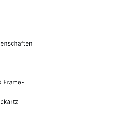
genschaften
d Frame-
ckartz,