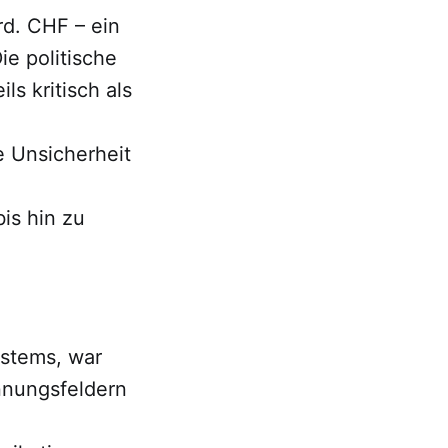
rd. CHF – ein
ie politische
ls kritisch als
e Unsicherheit
bis hin zu
ystems, war
nnungsfeldern