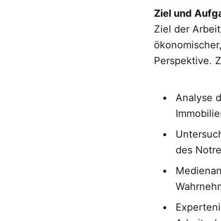
Ziel und Auf
Ziel der Arbei
ökonomischer,
Perspektive. 
Analyse d
Immobili
Untersuc
des Notr
Medienana
Wahrnehm
Experteni