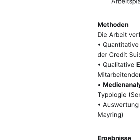
Arbeitspl
Methoden
Die Arbeit ve
• Quantitativ
der Credit Su
• Qualitative
E
Mitarbeitende
•
Medienanal
Typologie (Se
• Auswertung 
Mayring)
Ergebnisse