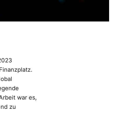
 2023
Finanzplatz.
lobal
legende
Arbeit war es,
end zu