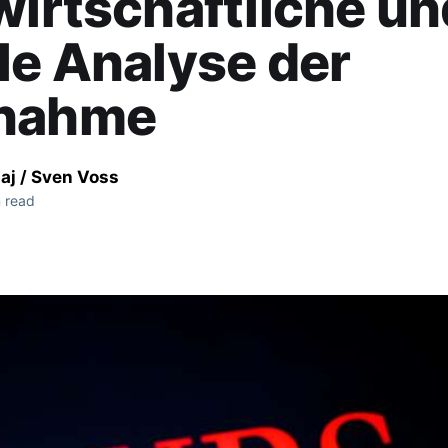
wirtschaftliche un
le Analyse der
nahme
aj / Sven Voss
 read