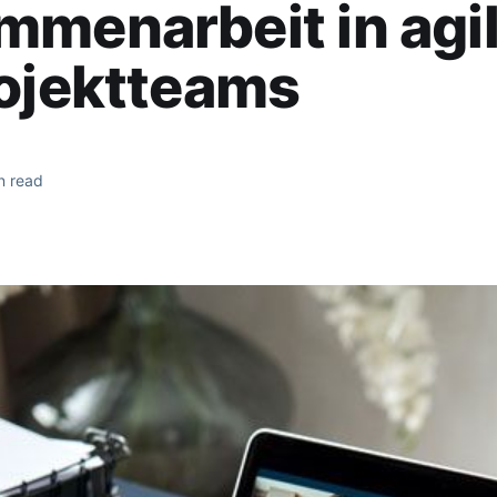
menarbeit in agi
ojektteams
n read