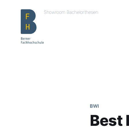
Showroom Bachelorthesen
BWI
Best 