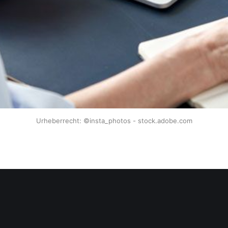
Urheberrecht: ©insta_photos - stock.adobe.com