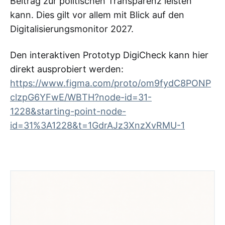
Beitrag zur politischen Transparenz leisten
kann. Dies gilt vor allem mit Blick auf den
Digitalisierungsmonitor 2027.
Den interaktiven Prototyp DigiCheck kann hier
direkt ausprobiert werden:
https://www.figma.com/proto/om9fydC8PONP
clzpG6YFwE/WBTH?node-id=31-
1228&starting-point-node-
id=31%3A1228&t=1GdrAJz3XnzXvRMU-1