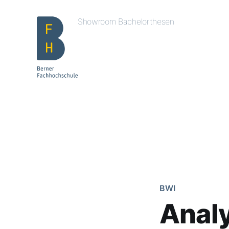
Showroom Bachelorthesen
BWI
Anal