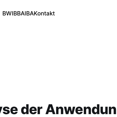
BWI
BBA
IBA
Kontakt
yse der Anwendun