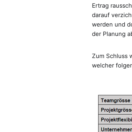
Ertrag raussch
darauf verzich
werden und do
der Planung a
Zum Schluss wu
welcher folge