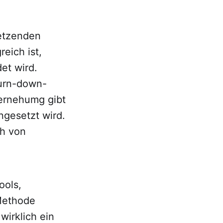
setzenden
eich ist,
et wird.
Burn-down-
ternehumg gibt
ngesetzt wird.
ch von
ools,
Methode
wirklich ein