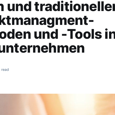
n und traditionelle
ektmanagment-
den und -Tools in
unternehmen
 read