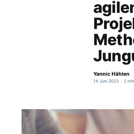
agile
Proj
Metho
Jung
Yannic Hählen
14 Juni 2023
/
2 min