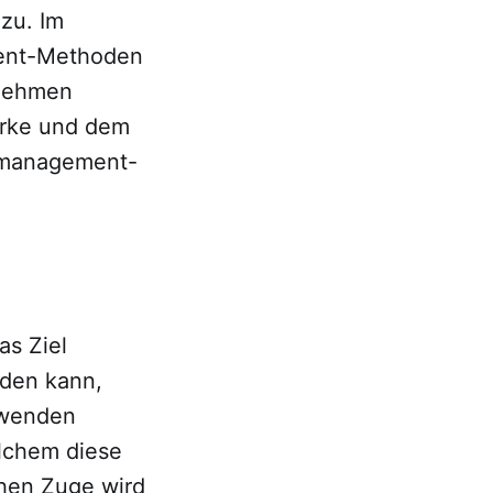
azu. Im
ment-Methoden
rnehmen
tärke und dem
tmanagement-
as Ziel
iden kann,
nwenden
elchem diese
ichen Zuge wird