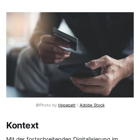
©
Photo by 
tippapatt
 / 
Adobe Stock
Kontext
Mit der fortschreitenden Digitalisierung im