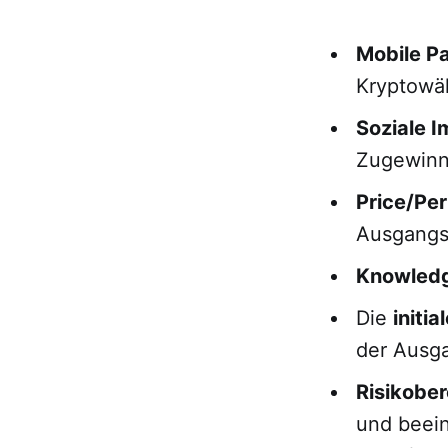
Mobile P
Kryptowä
Soziale I
Zugewinn
Price/Pe
Ausgangsi
Knowledg
Die
initi
der Ausga
Risikober
und beein