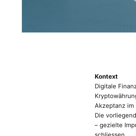
Kontext
Digitale Fina
Kryptowährung
Akzeptanz im 
Die vorliegen
– gezielte Im
schliessen.