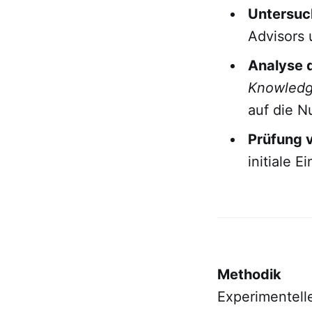
Untersuc
Advisors
Analyse 
Knowledg
auf die N
Prüfung 
initiale 
Methodik
Experimentell