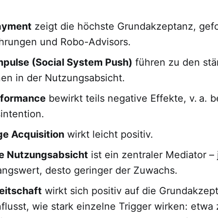
ayment
zeigt die höchste Grundakzeptanz, gefo
hrungen und Robo-Advisors.
mpulse (Social System Push)
führen zu den stä
en in der Nutzungsabsicht.
rformance
bewirkt teils negative Effekte, v. a. b
ntention.
e Acquisition
wirkt leicht positiv.
ale Nutzungsabsicht
ist ein zentraler Mediator –
ngswert, desto geringer der Zuwachs.
eitschaft
wirkt sich positiv auf die Grundakzep
flusst, wie stark einzelne Trigger wirken: etwa 