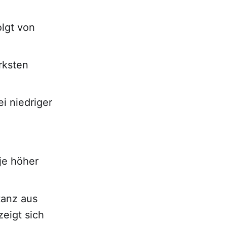
lgt von
rksten
ei niedriger
 je höher
tanz aus
zeigt sich