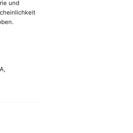
rie und
cheinlichkeit
oben.
A,