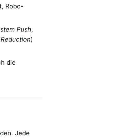
, Robo-
ystem Push
,
 Reduction
)
h die
nden. Jede