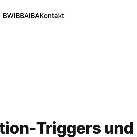
BWI
BBA
IBA
Kontakt
tion-Triggers und