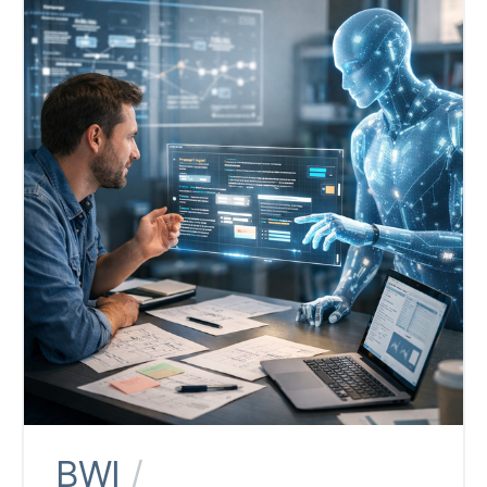
BWI
/