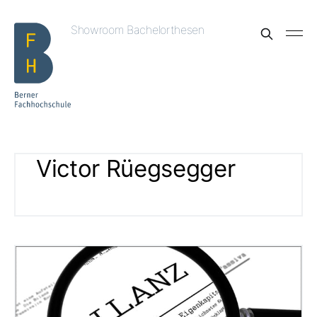
Showroom Bachelorthesen
Victor Rüegsegger